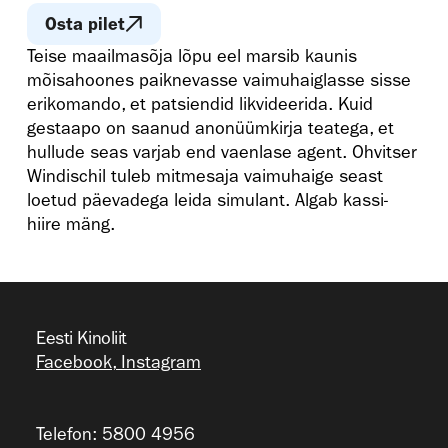
Osta pilet
Teise maailmasõja lõpu eel marsib kaunis
mõisahoones paiknevasse vaimuhaiglasse sisse
erikomando, et patsiendid likvideerida. Kuid
gestaapo on saanud anonüümkirja teatega, et
hullude seas varjab end vaenlase agent. Ohvitser
Windischil tuleb mitmesaja vaimuhaige seast
loetud päevadega leida simulant. Algab kassi-
hiire mäng.
Eesti Kinoliit
Facebook
,
Instagram
Telefon: 5800 4956