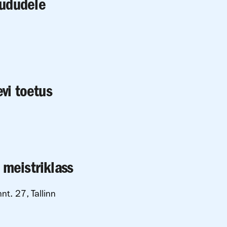
ududele
evi toetus
 meistriklass
nt. 27, Tallinn