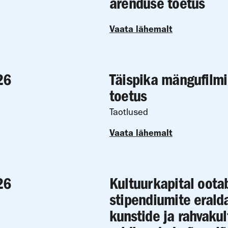
arenduse toetus
Vaata lähemalt
26
Täispika mängufilm
toetus
Taotlused
Vaata lähemalt
26
Kultuurkapital ootab
stipendiumite eral
kunstide ja rahvakul