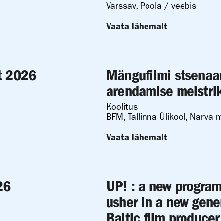
Varssav, Poola / veebis
Vaata lähemalt
t 2026
Mängufilmi stsenaa
arendamise meistrik
Koolitus
BFM, Tallinna Ülikool, Narva m
Vaata lähemalt
26
UP! : a new program
usher in a new gene
Baltic film producer