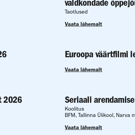
valdkondade õppejõ
Taotlused
Vaata lähemalt
26
Euroopa väärtfilmi l
Vaata lähemalt
t 2026
Seriaali arendamise
Koolitus
BFM, Tallinna Ülikool, Narva m
Vaata lähemalt