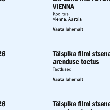
VIENNA
Koolitus
Vienna, Austria
Vaata lähemalt
26
Täispika filmi stsen
arenduse toetus
Taotlused
Vaata lähemalt
26
Täispika filmi stsen