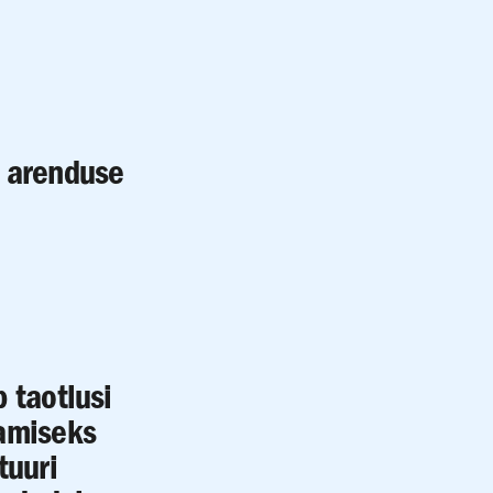
i arenduse
 taotlusi
damiseks
tuuri