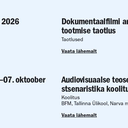
r 2026
Dokumentaalfilmi a
tootmise taotlus
Taotlused
Vaata lähemalt
–07. oktoober
Audiovisuaalse teos
stsenaristika koolit
Koolitus
BFM, Tallinna Ülikool, Narva m
Vaata lähemalt