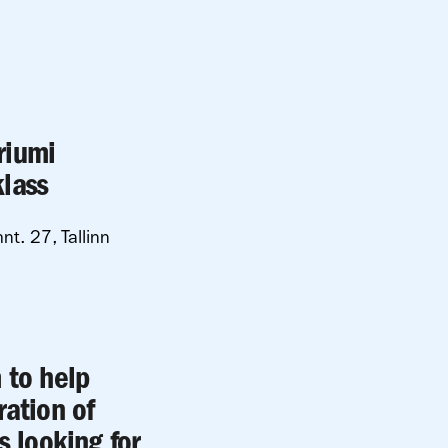
riumi
lass
nt. 27, Tallinn
 to help
ration of
s looking for