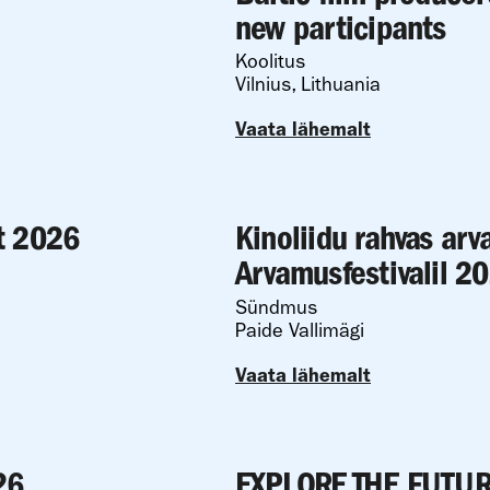
new participants
Koolitus
Vilnius, Lithuania
Vaata lähemalt
t 2026
Kinoliidu rahvas arv
Arvamusfestivalil 2
Sündmus
Paide Vallimägi
Vaata lähemalt
26
EXPLORE THE FUTUR