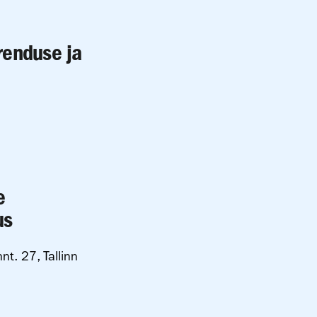
renduse ja
e
us
nt. 27, Tallinn