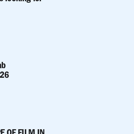
ab
026
E OF FILM IN