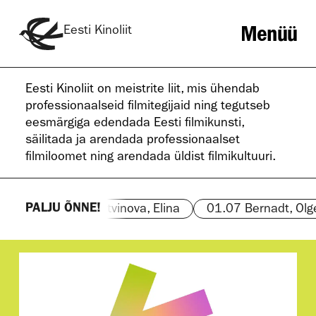
Menüü
Eesti Kinoliit
Eesti Kinoliit on meistrite liit, mis ühendab
professionaalseid filmitegijaid ning tegutseb
eesmärgiga edendada Eesti filmikunsti,
säilitada ja arendada professionaalset
filmiloomet ning arendada üldist filmikultuuri.
PALJU ÕNNE!
01.07
Litvinova
,
Elina
01.07
Bernadt
,
Olger